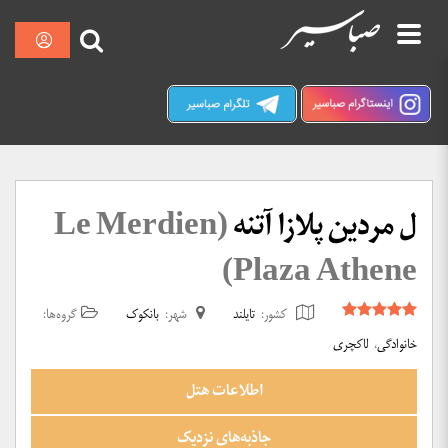
پرش
نمایش
صبا سیر کرمان
به
محتوا
ل مردین پلازا آتنه
(Le Merdien
Plaza Athene)
کشور:
تایلند
شهر:
بانکوک
گروه‌ها:
خانوادگی
،
لاکچری
اطلاعات هتل
جاذبه‌های نزدیک