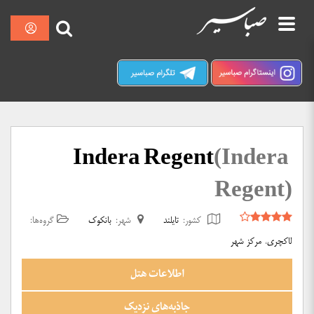
پرش
نمایش
صبا سیر کرمان
به
محتوا
Indera Regent
(Indera
Regent)
کشور:
تایلند
شهر:
بانکوک
گروه‌ها:
لاکچری
،
مرکز شهر
اطلاعات هتل
جاذبه‌های نزدیک