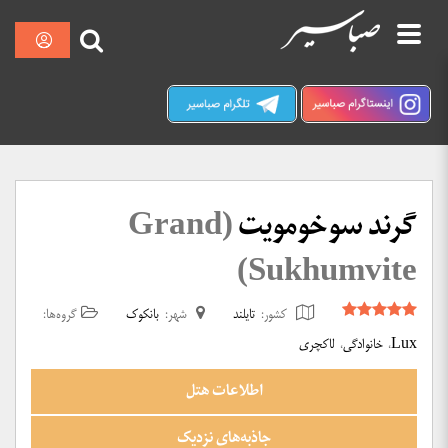
پرش
نمایش
صبا سیر کرمان
به
محتوا
گرند سوخومویت
(Grand
Sukhumvite)
کشور:
تایلند
شهر:
بانکوک
گروه‌ها:
Lux
،
خانوادگی
،
لاکچری
اطلاعات هتل
جاذبه‌های نزدیک