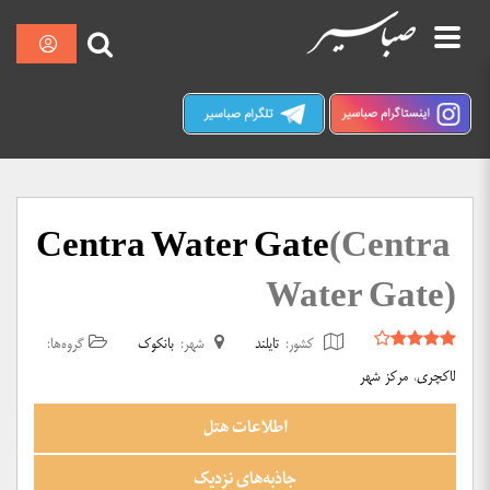
پرش
نمایش
صبا سیر کرمان
به
محتوا
Centra Water Gate
(Centra
Water Gate)
کشور:
تایلند
شهر:
بانکوک
گروه‌ها:
لاکچری
،
مرکز شهر
اطلاعات هتل
جاذبه‌های نزدیک