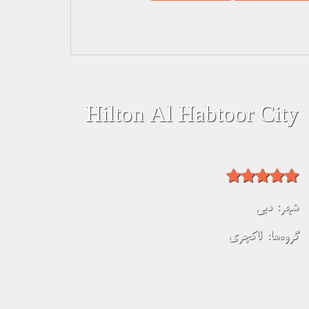
Hilton Al Habtoor City
شهر:
دبی
گروه‌ها:
لاکچری