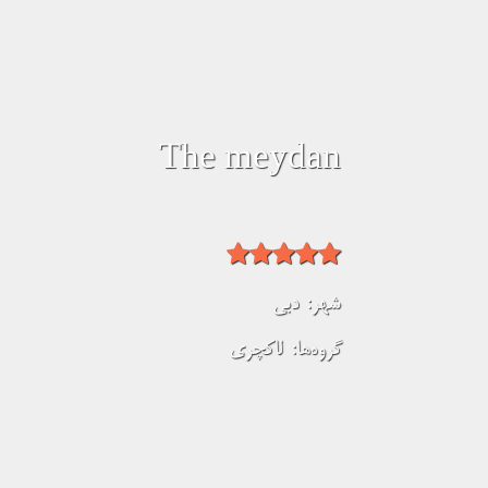
The meydan
شهر:
دبی
گروه‌ها:
لاکچری