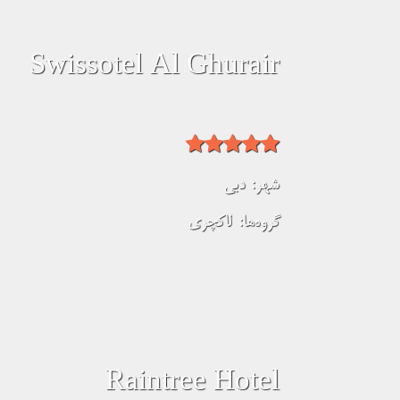
Swissotel Al Ghurair
شهر:
دبی
گروه‌ها:
لاکچری
Raintree Hotel