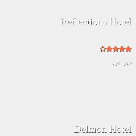
Reflections Hotel
شهر:
دبی
Delmon Hotel