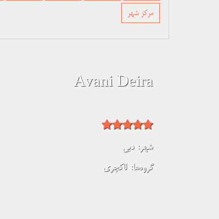
مرکز شهر
Avani Deira
شهر:
دبی
گروه‌ها:
لاکچری