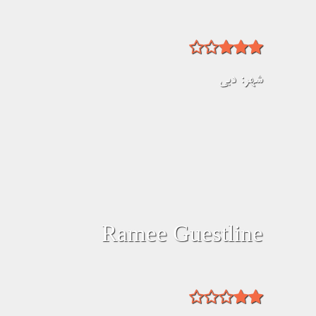
شهر:
دبی
Ramee Guestline