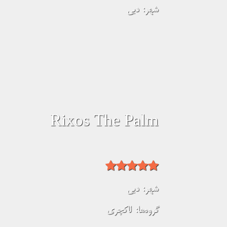
شهر:
دبی
Rixos The Palm
شهر:
دبی
گروه‌ها:
لاکچری